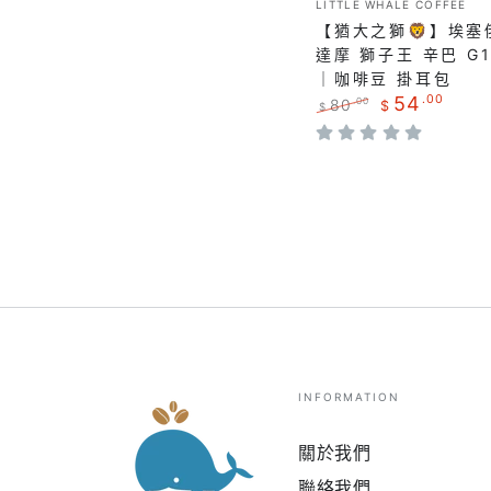
LITTLE WHALE COFFEE
焙
販：
｜
【猶大之獅🦁】埃塞
｜
西
達摩 獅子王 辛巴 G
咖
｜咖啡豆 掛耳包
達
54
.00
80
.00
啡
$
$
摩
正
特
豆
獅
常
賣
掛
價
價
子
格
格
耳
王
包
辛
巴
G1
水
洗
淺
INFORMATION
焙
關於我們
｜
咖
聯絡我們