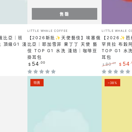
重
擊
藝
俄
厭
Letty
伎】
比
售罄
氧
公
埃
亞
水
主
塞
｜
小
小
LITTLE WHALE COFFEE
LITTLE WHALE C
洗
黃
販：
販：
俄
罕
俄比亞｜班
【2026新批✨天使藝伎】埃塞俄
【2026✨
淺
藝
比
貝
 頂級G1 淺
比亞｜耶加雪菲 果丁丁 天使 藝
罕貝拉 布穀
焙
伎
伎 TOP G1 水洗 淺焙｜咖啡豆
TOP G1 
亞
拉
掛耳包
耳包
｜
淺
｜
布
正
54
.00
54
80
.00
$
$
$
咖
焙
常
耶
穀
正
特
價
啡
｜
常
賣
加
阿
【超
【最
格
價
價
豆
咖
特賣
–38%
雪
貝
格
格
甜
新
掛
啡
菲
兒
必
花
耳
豆
果
芭
選】
香
包
掛
丁
絲
哥
Blend✨】
耳
丁
特
倫
埃
包
天
藝
比
塞