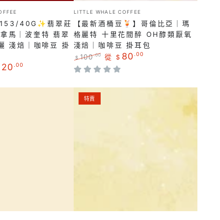
咖
亞
小
OFFEE
LITTLE WHALE COFFEE
啡
販：
｜
153/40G✨翡翠莊
【最新酒桶豆🍹】哥倫比亞｜瑪
豆
瑪
巴拿馬｜波奎特 翡翠
格麗特 十里花間醉 OH醇類厭氧
掛
曬 淺焙｜咖啡豆 掛
淺焙｜咖啡豆 掛耳包
格
80
.00
100
從
.00
耳
$
$
麗
120
.00
正
特
包
特
常
賣
價
價
十
【超
格
格
特賣
里
正
花
必
間
試！】
醉
哥
OH
倫
醇
比
類
亞
厭
｜
氧
慧
小