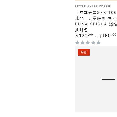
咖
亞
小
LITTLE WHALE COFFEE
啡
販：
｜
【成本分享$88/10
豆
天
比亞｜天堂莊園 酵母
掛
LUNA GEISHA 
堂
掛耳包
耳
莊
正
120
.00
160
.00
$
$
包
常
園
價
酵
【猶
格
特賣
母
大
發
之
酵
獅
熱
🦁】
衝
埃
擊
塞
Luna
俄
Geisha
比
淺
亞
小