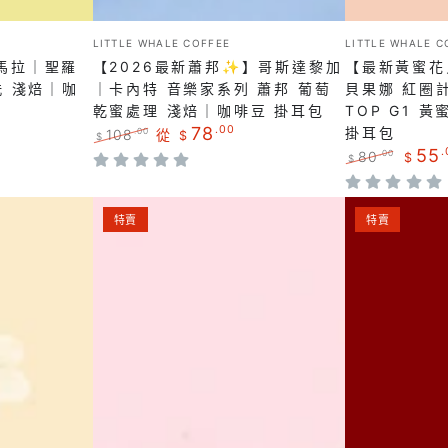
達
俄
掛
黎
比
小
小
耳
LITTLE WHALE COFFEE
LITTLE WHALE C
販：
販：
加
亞
馬拉｜聖羅
【2026最新蕭邦✨】哥斯達黎加
【最新黃蜜花
包
｜
｜
洗 淺焙｜咖
｜卡內特 音樂家系列 蕭邦 葡萄
貝果娜 紅圈計
乾蜜處理 淺焙｜咖啡豆 掛耳包
TOP G1 
卡
花
78
.00
掛耳包
108
從
.00
$
$
內
貝
正
特
55
.
80
.00
$
$
特
果
常
賣
正
特
價
價
常
賣
音
娜
【✨
【快
格
格
價
價
特賣
特賣
樂
紅
格
格
女
閃
家
圈
神
82
系
計
藝
折
列
畫
伎】
$153/40g✨
蕭
西
哥
翡
邦
達
斯
翠
葡
摩
達
莊
萄
74158
黎
園