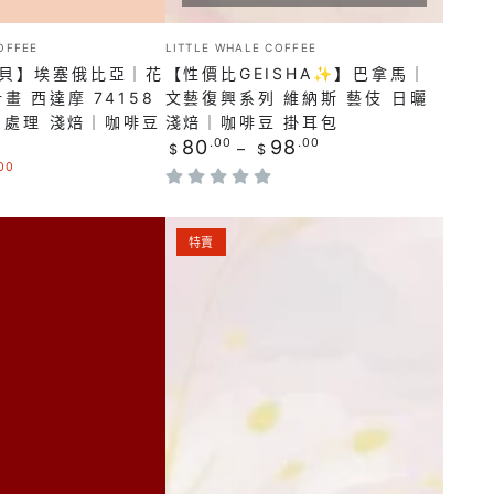
文
咖
藝
小
OFFEE
啡
LITTLE WHALE COFFEE
販：
復
貝】埃塞俄比亞｜花
【性價比GEISHA✨】巴拿馬｜
豆
興
畫 西達摩 74158
文藝復興系列 維納斯 藝伎 日曬
掛
黃蜜處理 淺焙｜咖啡豆
淺焙｜咖啡豆 掛耳包
系
耳
正
80
.00
98
.00
$
$
列
常
00
包
價
維
格
納
【最
特賣
斯
新
藝
酒
伎
桶
日
豆
曬
🍹】
淺
哥
焙
倫
｜
比