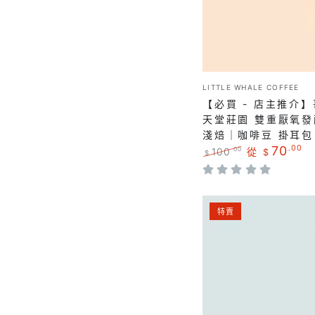
推
介】
哥
倫
比
小
LITTLE WHALE COFFEE
販：
亞
【必買 - 店主推介
｜
天堂莊園 雙重厭氧發
淺焙｜咖啡豆 掛耳包
天
70
.00
100
從
.00
$
$
堂
正
特
莊
常
賣
價
價
園
【最
格
格
特賣
雙
新
重
批
厭
次
氧
✨】
發
埃