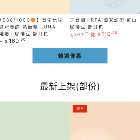
藍
山
$88/100G🤩】哥倫比亞｜
牙買加｜RFA 國家認證 藍山 N
NO.
酵母發酵 熱衝擊 LUNA
咖啡豆 掛耳包
1
110
.00
A 淺焙｜咖啡豆 掛耳包
200
從
.00
$
$
｜
160
.00
正
特
$
常
賣
咖
價
價
精選優惠
啡
格
格
豆
掛
耳
最新上架(部份)
包
【必
特賣
買
-
店