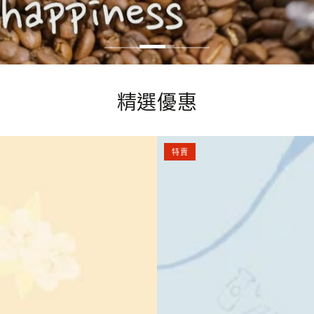
精選優惠
牙
特賣
買
加
｜
g
RFA
國
家
認
證