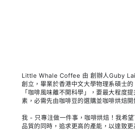
士
水
忌
洗
酒
淺
桶
焙
發
｜
酵
咖
中
啡
焙
豆
｜
掛
Little Whale Coffee 由 創辦人Guby La
咖
耳
創立，畢業於香港中文大學物理系碩士的 G
啡
包
「咖啡風味離不開科學」，要最大程度提
豆
素，必需先由咖啡豆的選購並咖啡烘焙開
掛
耳
我 - 只專注做一件事，咖啡烘焙！我希
包
品質的同時，追求更高的產能，以達致更