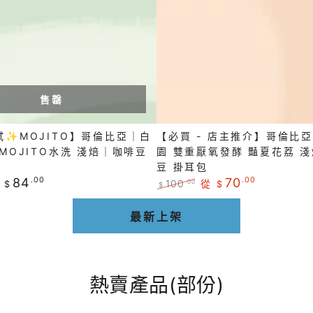
o】
主
推
介】
哥
倫
比
售罄
亞
試✨MOJITO】哥倫比亞｜白
【必買 - 店主推介】哥倫比
｜
MOJITO水洗 淺焙｜咖啡豆
園 雙重厭氧發酵 豔夏花荔 
天
豆 掛耳包
堂
84
.00
70
.00
100
從
.00
$
$
$
莊
正
特
常
賣
最新上架
園
價
價
雙
格
格
重
厭
熱賣產品(部份)
氧