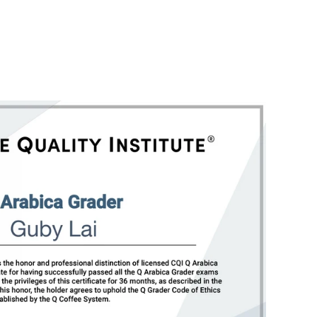
價
價
拉
格
格
Ng
Culturing
處
理
法
淺
焙
｜
咖
啡
豆
掛
耳
包