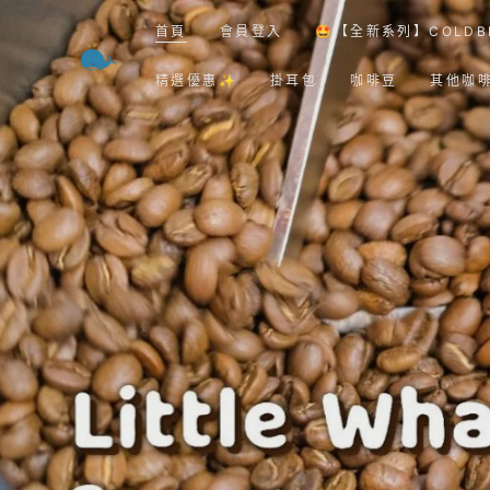
跳到內容
首頁
會員登入
🤩【全新系列】COLDB
精選優惠✨
掛耳包
咖啡豆
其他咖