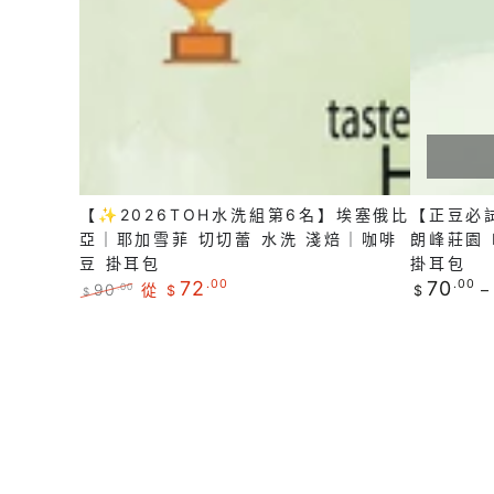
第
✨Mojit
黃
焙
6
哥
藝
｜
名】
倫
伎
咖
埃
比
淺
啡
塞
亞
焙
豆
俄
｜
｜
掛
比
白
咖
耳
【✨2026TOH水洗組第6名】埃塞俄比
【正豆必
亞
朗
啡
包
亞｜耶加雪菲 切切蕾 水洗 淺焙｜咖啡
朗峰莊園 
｜
峰
豆
豆 掛耳包
掛耳包
耶
莊
正
72
.00
70
.00
掛
90
從
.00
$
$
$
常
加
園
正
特
耳
價
常
賣
雪
Mojito
格
包
價
價
菲
水
格
格
切
洗
切
淺
蕾
焙