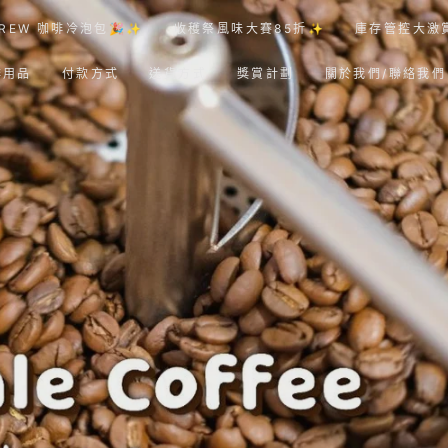
REW 咖啡冷泡包🎉✨
收穫祭風味大賽85折✨
庫存管控大激
啡用品
付款方式
送貨方式
獎賞計劃
關於我們/聯絡我們