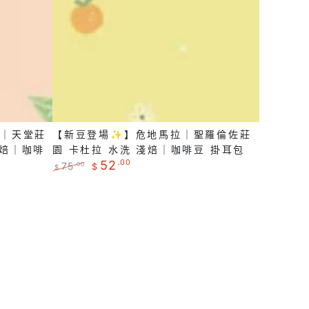
✨】
日
危
曬
地
淺
馬
焙
拉
｜
｜
咖
聖
啡
亞｜天堂莊
【新豆登場✨】危地馬拉｜聖羅倫佐莊
羅
豆
淺焙｜咖啡
園 卡杜拉 水洗 淺焙｜咖啡豆 掛耳包
倫
掛
52
.00
75
.00
$
$
佐
正
特
耳
常
賣
莊
包
價
價
園
格
格
卡
杜
拉
水