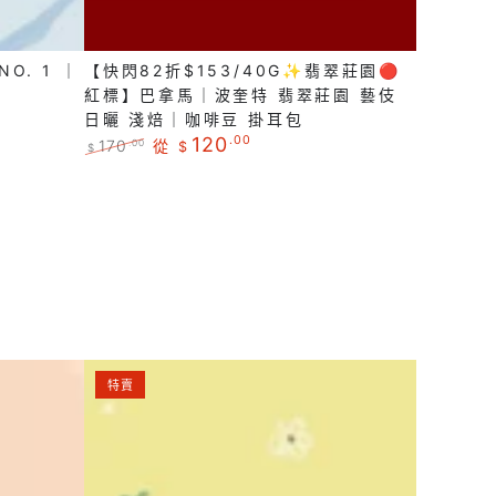
🔴
紅
O. 1 ｜
【快閃82折$153/40G✨翡翠莊園🔴
標】
紅標】巴拿馬｜波奎特 翡翠莊園 藝伎
巴
日曬 淺焙｜咖啡豆 掛耳包
拿
120
.00
170
從
.00
$
$
馬
正
特
常
賣
｜
價
價
波
格
格
奎
特
翡
翠
【新
莊
特賣
豆
園
登
藝
場
伎