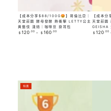
亞
亞
｜
｜
【成本分享$88/100G🤩】哥倫比亞｜
【成本分享
天
天
天堂莊園 酵母發酵 熱衝擊 LETTY公主
天堂莊園 
堂
堂
黃藝伎 淺焙｜咖啡豆 掛耳包
GEISH
莊
莊
正
正
120
.00
160
.00
120
.00
$
$
$
常
常
園
園
價
價
酵
酵
格
格
母
母
發
發
酵
酵
熱
熱
衝
衝
【✨2026TOH
【正
擊
擊
特賣
水
豆
Letty
Luna
洗
必
公
Geisha
組
試
主
淺