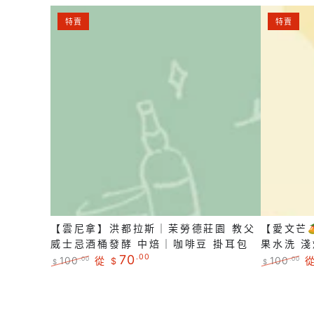
水
｜
【雲
【愛
洗
咖
特賣
特賣
尼
文
淺
啡
拿】
芒
焙
豆
洪
🥭】
｜
掛
都
哥
咖
耳
拉
倫
啡
包
斯
比
豆
｜
亞
掛
茉
｜
耳
勞
白
包
德
朗
【雲尼拿】洪都拉斯｜茉勞德莊園 教父
【愛文芒
莊
峰
威士忌酒桶發酵 中焙｜咖啡豆 掛耳包
果水洗 
園
莊
70
.00
100
從
100
.00
.00
$
$
$
教
園
正
特
正
常
賣
常
父
芒
價
價
價
威
果
格
格
格