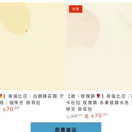
發
【甜。
酵
特賣
玫
豔
瑰
夏
餅
花
🌹】
荔
哥
淺
倫
焙
比
｜
亞
咖
｜
啡
歡
豆
🥭】哥倫比亞｜白朗峰莊園 芒
【甜。玫瑰餅🌹】哥倫比亞
聲
掛
淺焙｜咖啡豆 掛耳包
卡杜拉 玫瑰樂 水果發酵水洗
莊
耳
70
.00
啡豆 掛耳包
從
$
園
特
70
.00
包
100
從
.00
$
$
賣
卡
正
特
價
常
賣
熱賣產品
杜
格