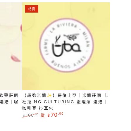
洗
【超
淺
特賣
強
焙
米
｜
蘭
咖
✨】
啡
哥
豆
倫
掛
比
耳
亞
包
｜
米
｜歡聲莊園
【超強米蘭✨】哥倫比亞｜米蘭莊園 卡
蘭
 淺焙｜咖
杜拉 NG CULTURING 處理法 淺焙｜
莊
咖啡豆 掛耳包
園
70
.00
100
從
.00
$
$
卡
正
特
常
賣
杜