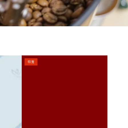
【快
特賣
閃
82
折
$153/40g✨
翡
翠
莊
園