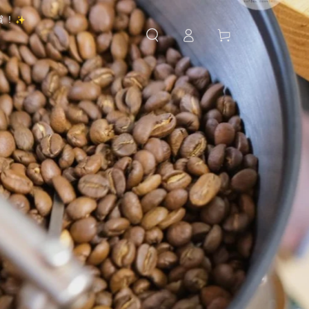
購
賞！✨
登
物
錄
車