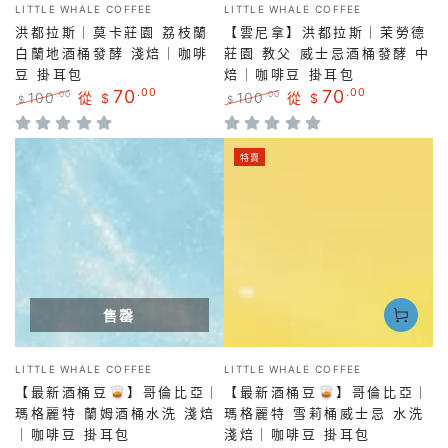
小
小
LITTLE WHALE COFFEE
LITTLE WHALE COFFEE
販：
販：
洪都拉斯｜莫卡莊園 荔枝蘭
【雲尼拿】洪都拉斯｜茉勞德
白蘭地酒桶發酵 淺焙｜咖啡
莊園 教父 威士忌酒桶發酵 中
豆 掛耳包
焙｜咖啡豆 掛耳包
70
.00
70
.00
100
從
100
從
.00
.00
$
$
$
$
正
特
正
特
常
賣
常
賣
價
價
價
價
特賣
格
格
格
格
售罄
小
小
LITTLE WHALE COFFEE
LITTLE WHALE COFFEE
販：
販：
【最新酒桶豆🥃】哥倫比亞｜
【最新酒桶豆🥃】哥倫比亞｜
瑪格麗特 蘭姆酒桶水洗 淺焙
瑪格麗特 雪莉桶威士忌 水洗
｜咖啡豆 掛耳包
淺焙｜咖啡豆 掛耳包