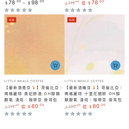
正
78
.00
98
.00
78
.00
115
從
.00
$
$
$
$
常
正
特
價
常
賣
格
價
價
特賣
特賣
格
格
小
小
LITTLE WHALE COFFEE
LITTLE WHALE COFFEE
販：
販：
【最新酒香豆🍹】哥倫比亞｜
【最新酒桶豆🍹】哥倫比亞｜
瑪格麗特 貴妃醉酒 OH醇類
瑪格麗特 十里花間醉 OH醇
厭氧 淺焙｜咖啡豆 掛耳包
類厭氧 淺焙｜咖啡豆 掛耳包
80
.00
80
.00
115
從
100
從
.00
.00
$
$
$
$
正
特
正
特
常
賣
常
賣
價
價
價
價
格
格
格
格