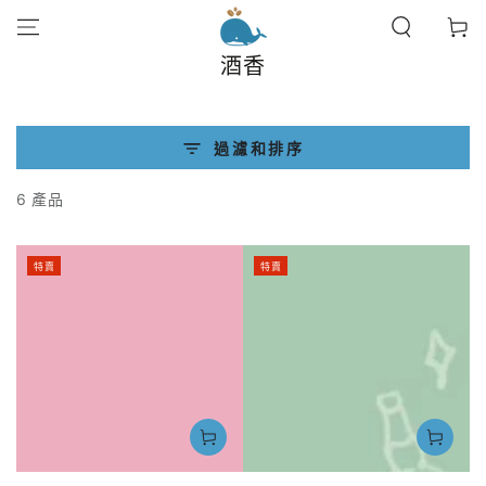
跳到內容
物
車
酒香
過濾和排序
6 產品
特賣
特賣