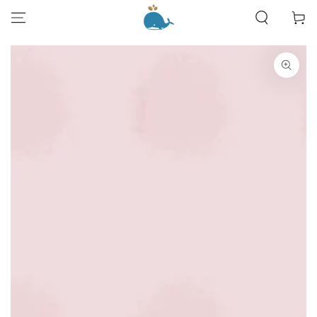
跳到內容
物
車
跳轉到產品信息
在
模
態
{{
index
}}
開
放
媒
體