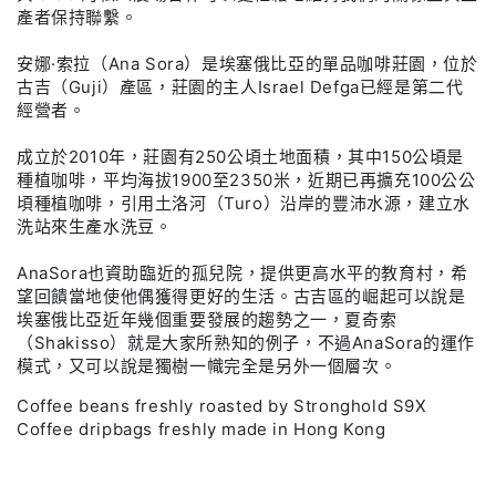
產者保持聯繫。
洗
洗
淺
淺
安娜·索拉（Ana Sora）是埃塞俄比亞的單品咖啡莊園，位於
焙
焙
古吉（Guji）產區，莊園的主人Israel Defga已經是第二代
經營者。
｜
｜
咖
咖
成立於2010年，莊園有250公頃土地面積，其中150公頃是
啡
啡
種植咖啡，平均海拔1900至2350米，近期已再擴充100公公
豆
豆
頃種植咖啡，引用土洛河（Turo）沿岸的豐沛水源，建立水
洗站來生產水洗豆。
掛
掛
耳
耳
AnaSora也資助臨近的孤兒院，提供更高水平的教育村，希
包
包
望回饋當地使他偶獲得更好的生活。古吉區的崛起可以說是
埃塞俄比亞近年幾個重要發展的趨勢之一，夏奇索
（Shakisso）就是大家所熟知的例子，不過AnaSora的運作
模式，又可以說是獨樹一幟完全是另外一個層次。
Coffee beans freshly roasted by Stronghold S9X
Coffee dripbags freshly made in Hong Kong