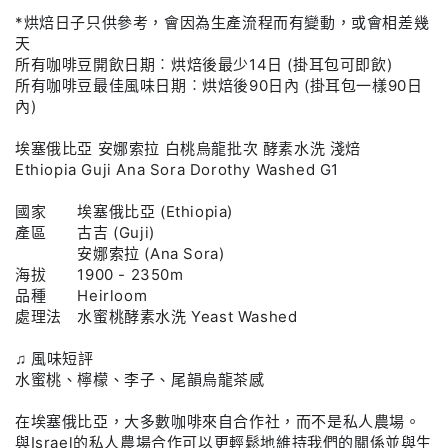
常
賣
塞
塞
*烘焙日子只供參考，會因為生產流程而有變動，或會相差幾
價
價
俄
俄
天
格
格
比
比
所有咖啡豆開飲日期︰烘焙後最少14日 (掛耳包可即飲)
亞
亞
所有咖啡豆最佳風味日期︰烘焙後90日內 (掛耳包一樣90日
內)
｜
｜
安
安
埃塞俄比亞 安娜索拉 白桃烏龍批次 酵素水洗 淺焙
娜
娜
Ethiopia Guji Ana Sora Dorothy Washed G1
索
索
國家 埃塞俄比亞 (Ethiopia)
拉
拉
產區 古吉 (Guji)
白
白
安娜索拉 (Ana Sora)
桃
桃
海拔 1900 - 2350m
烏
烏
品種 Heirloom
處理法 水蜜桃酵素水洗 Yeast Washed
龍
龍
批
批
♫ 風味短評
次
次
水蜜桃、檸檬、李子、尾韻烏龍茶感
酵
酵
素
素
在埃塞俄比亞，大多數咖啡來自合作社，而不是私人農場。
與Israel的私人農場合作可以更輕鬆地維持我們的關係並與生
水
水