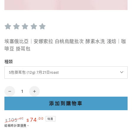
埃塞俄比亞｜安娜索拉 白桃烏龍批次 酵素水洗 淺焙｜咖
啡豆 掛耳包
種類
數
減
增
量
少
加
添加到購物車
數
數
量
量
74
.00
105
.00
特賣
$
$
埃
埃
正
結帳時計算
運費
特
。