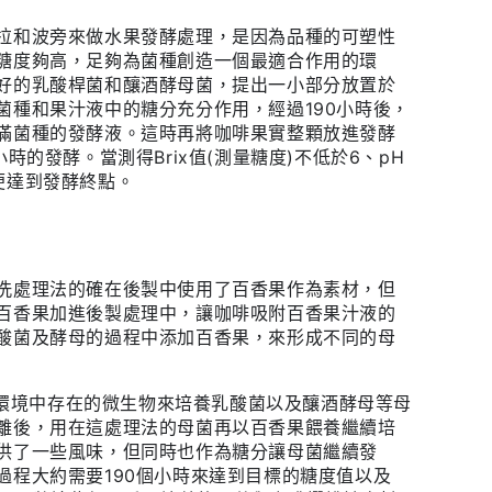
拉和波旁來做水果發酵處理，是因為品種的可塑性
糖度夠高，足夠為菌種創造一個最適合作用的環
好的乳酸桿菌和釀酒酵母菌，提出一小部分放置於
菌種和果汁液中的糖分充分作用，經過190小時後，
滿菌種的發酵液。這時再將咖啡果實整顆放進發酵
小時的發酵。當測得Brix值(測量糖度)不低於6、pH
便達到發酵終點。
法
洗處理法的確在後製中使用了百香果作為素材，但
百香果加進後製處理中，讓咖啡吸附百香果汁液的
酸菌及酵母的過程中添加百香果，來形成不同的母
環境中存在的微生物來培養乳酸菌以及釀酒酵母等母
離後，用在這處理法的母菌再以百香果餵養繼續培
供了一些風味，但同時也作為糖分讓母菌繼續發
過程大約需要
190
個小時來達到目標的糖度值以及