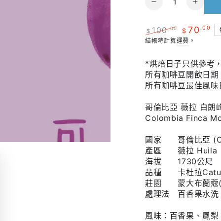
減
增
量
少
加
70
.00
100
.00
$
$
數
數
正
特
結帳時計算
運費
。
量
量
常
賣
【真。
【真
價
價
*烘焙日子只供參考
百
百
格
格
所有咖啡豆開飲日期︰
香
香
所有咖啡豆最佳風味日
果】
果】
哥倫比亞
薇拉
白朗
哥
哥
Colombia
Finca Mo
倫
倫
比
比
國家 哥倫比亞 (Col
亞
亞
產區
薇拉 Huila
海拔
1730
公尺
｜
｜
品種
卡杜拉Catur
白
白
莊園
蒙大布蘭蔻
朗
朗
處理法 百香果水洗
峰
峰
莊
莊
風味：百香果、
鳳梨