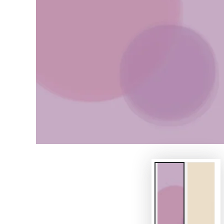
模
態
{{
index
}}
開
放
媒
體