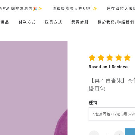
REW 咖啡冷泡包🎉✨
收穫祭風味大賽85折✨
庫存管控大激
啡用品
付款方式
送貨方式
獎賞計劃
關於我們/聯絡我們
Based on
1
Reviews
【真。百香果】哥
掛耳包
種類
數