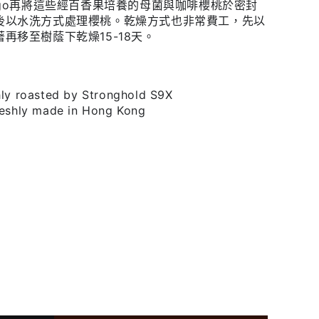
go
再將這些經百香果培養的母菌與咖啡櫻桃於密封
後以水洗方式處理櫻桃。乾燥方式也非常費工，先以
著再移至樹蔭下乾燥
15-18
天。
hly roasted by Stronghold S9X
reshly made in Hong Kong