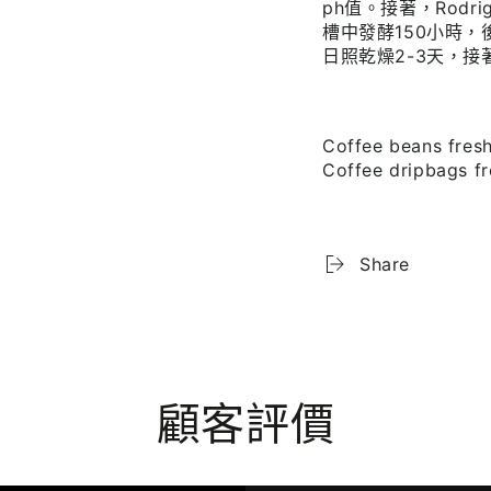
ph
值。接著，
Rodri
槽中發酵
150
小時，
日照乾燥
2-3
天，接
Coffee beans fres
Coffee dripbags f
Share
顧客評價