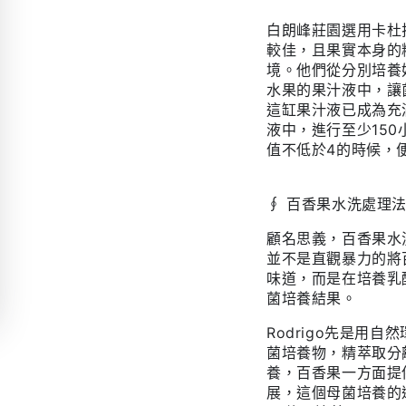
園
園
白朗峰莊園選用卡杜
百
百
較佳，且果實本身的
香
香
境。他們從分別培養
果
果
水果的果汁液中，讓
水
水
這缸果汁液已成為充
洗
洗
液中，進行至少150
值不低於4的時候，
淺
淺
焙
焙
｜
｜
∮
百香果水洗處理
咖
咖
顧名思義，百香果水
啡
啡
並不是直觀暴力的將
豆
豆
味道，而是在培養乳
掛
掛
菌培養結果。
耳
耳
Rodrigo
先是用自然
包
包
菌培養物，精萃取分
養，百香果一方面提
展，這個母菌培養的