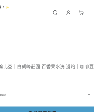
購
賞！✨
登
物
錄
車
倫比亞｜白朗峰莊園 百香果水洗 淺焙｜咖啡豆