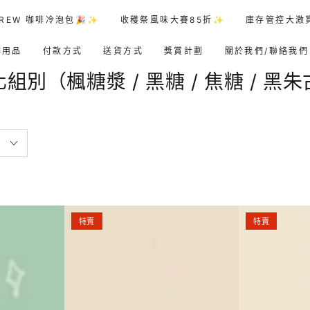
REW 咖啡冷泡包🎉✨
收穫祭風味大賽85折✨
庫存管控大激
啡用品
付款方式
送貨方式
獎賞計劃
關於我們/聯絡我們
組別（楓糖漿 / 黑糖 / 焦糖 / 黑
【榛
巴
特賣
特賣
果】
西
危
｜
地
喜
馬
拉