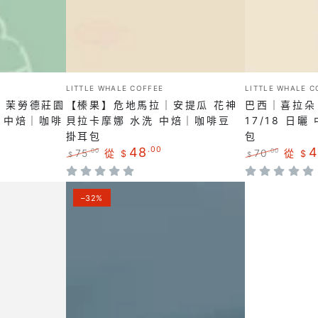
拉
朵
｜
NY2
安
SS
提
FC
瓜
17/18
小
小
LITTLE WHALE COFFEE
LITTLE WHALE C
販：
販：
花
日
｜茉勞德莊園
【榛果】危地馬拉｜安提瓜 花神
巴西｜喜拉朵 N
神
曬
 中焙｜咖啡
貝拉卡摩娜 水洗 中焙｜咖啡豆
17/18 日
掛耳包
包
貝
中
48
.00
4
75
從
70
從
.00
.00
$
$
$
$
拉
焙
正
特
正
特
卡
｜
常
賣
常
賣
長
價
價
價
價
–32%
摩
咖
格
格
格
格
輩
娜
啡
圖
水
豆
掛
洗
掛
耳
中
耳
包
焙
包