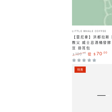
拉
斯
｜
茉
勞
小
LITTLE WHALE COFFEE
販：
德
【雲尼拿】洪都拉斯
莊
教父 威士忌酒桶發酵
豆 掛耳包
園
70
.00
100
從
.00
$
$
教
正
特
父
常
賣
牙
價
價
特賣
威
格
格
買
士
加
忌
｜
酒
RFA
桶
國
發
家