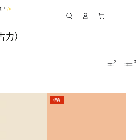
購
賞！✨
登
物
錄
車
朱古力）
2
3
哥
特賣
斯
達
黎
加