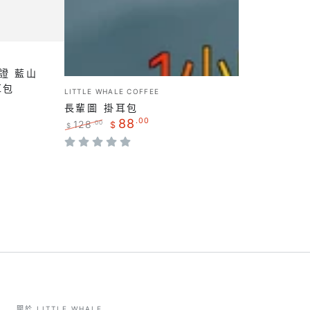
｜
咖
啡
豆
證 藍山
掛
小
耳包
LITTLE WHALE COFFEE
耳
販：
長輩圖 掛耳包
包
88
.00
128
.00
$
$
正
特
常
賣
價
價
格
格
關於 LITTLE WHALE