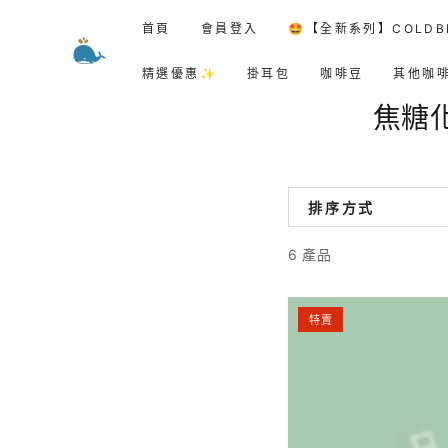
跳到內容
首頁
會員登入
🤩【全新系列】COLDB
精選優惠✨
掛耳包
咖啡豆
其他咖
焦糖化
排序方式
6 產品
【雲
特賣
尼
拿】
洪
都