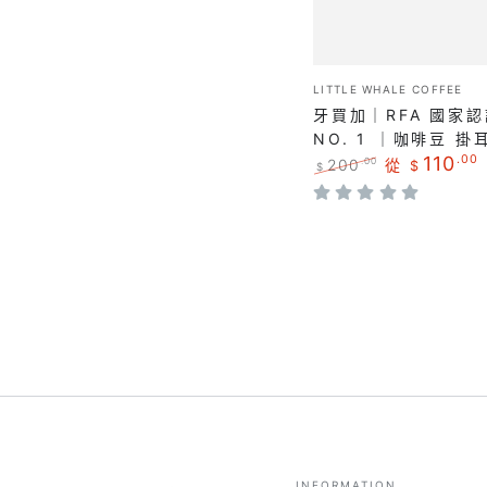
酵
認
中
證
焙
藍
小
｜
LITTLE WHALE COFFEE
販：
山
牙買加｜RFA 國家認
咖
NO.
NO. 1 ｜咖啡豆 掛
啡
110
.00
200
從
.00
$
1
$
豆
正
特
｜
常
賣
掛
價
價
咖
耳
格
格
啡
包
豆
掛
耳
包
INFORMATION