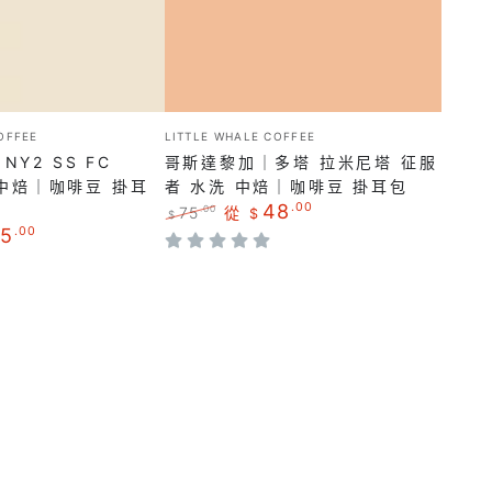
｜
多
塔
拉
米
小
OFFEE
LITTLE WHALE COFFEE
販：
尼
Y2 SS FC
哥斯達黎加｜多塔 拉米尼塔 征服
塔
曬 中焙｜咖啡豆 掛耳
者 水洗 中焙｜咖啡豆 掛耳包
48
.00
75
從
.00
$
征
$
5
.00
正
特
服
常
賣
價
價
者
格
格
水
洗
中
焙
｜
咖